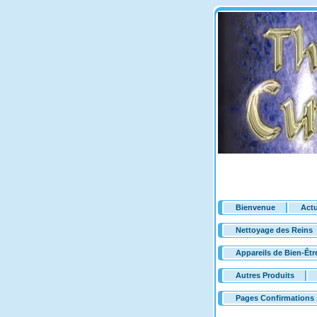
Bienvenue
Actu
Nettoyage des Reins
Appareils de Bien-Êtr
Autres Produits
Pages Confirmations