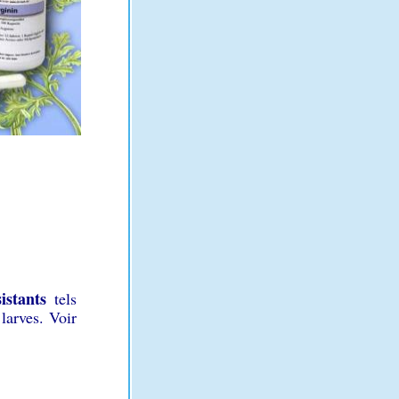
istants
tels
 larves
. Voir