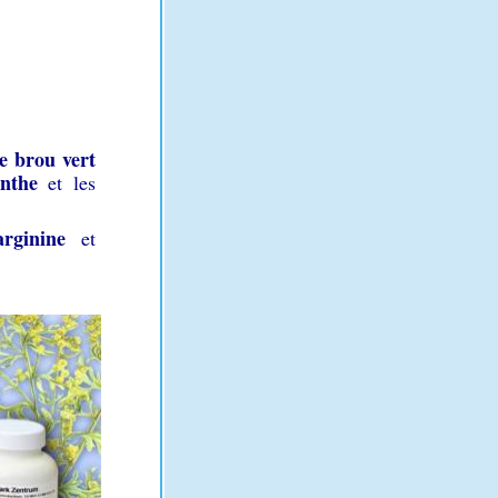
e brou vert
inthe
et les
arginine
et