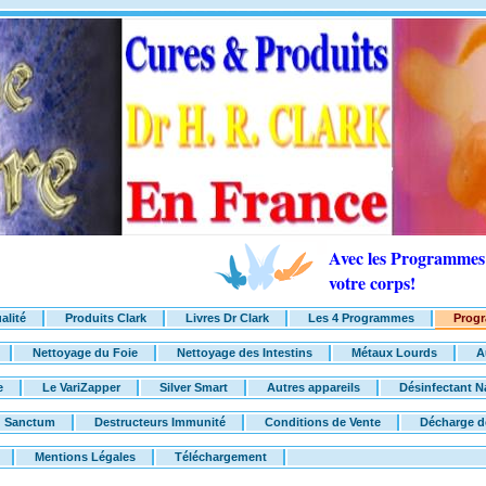
Avec les Programmes 
votre corps!
alité
Produits Clark
Livres Dr Clark
Les 4 Programmes
Progr
Nettoyage du Foie
Nettoyage des Intestins
Métaux Lourds
A
e
Le VariZapper
Silver Smart
Autres appareils
Désinfectant N
Sanctum
Destructeurs Immunité
Conditions de Vente
Décharge d
Mentions Légales
Téléchargement