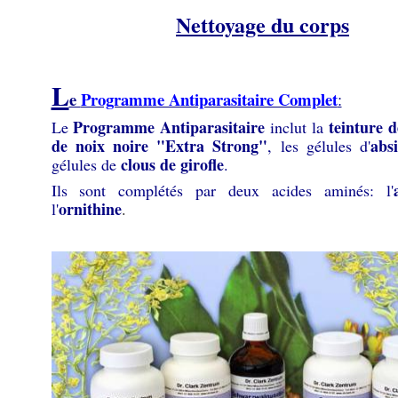
Nettoyage du corps
L
e
Programme Antiparasitaire Complet
:
Programme Antiparasitaire
teinture d
Le
inclut la
de noix noire "Extra Strong"
abs
, les gélules d'
clous de girofle
gélules de
.
Ils sont complétés par deux acides aminés: l'
ornithine
l'
.