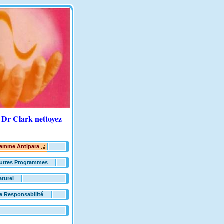
Dr Clark nettoyez
amme Antipara
utres Programmes
aturel
e Responsabilité