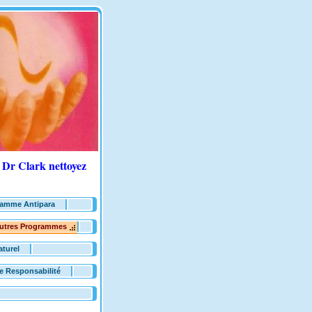
Dr Clark nettoyez
amme Antipara
utres Programmes
aturel
e Responsabilité