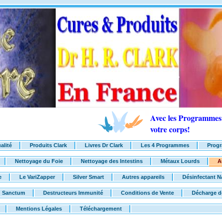
Avec les Programmes 
votre corps!
alité
Produits Clark
Livres Dr Clark
Les 4 Programmes
Progr
Nettoyage du Foie
Nettoyage des Intestins
Métaux Lourds
A
e
Le VariZapper
Silver Smart
Autres appareils
Désinfectant N
Sanctum
Destructeurs Immunité
Conditions de Vente
Décharge d
Mentions Légales
Téléchargement