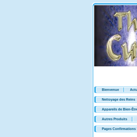
Bienvenue
Actu
Nettoyage des Reins
Appareils de Bien-Êtr
Autres Produits
Pages Confirmations